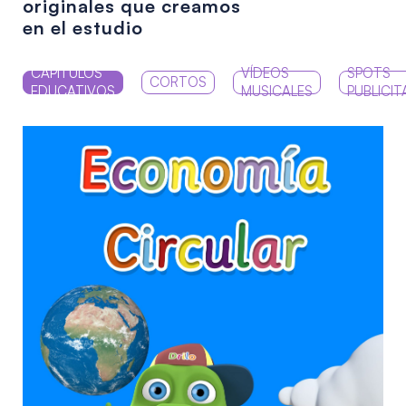
originales que creamos
en el estudio
CAPÍTULOS
VÍDEOS
SPOTS
CORTOS
EDUCATIVOS
MUSICALES
PUBLICIT