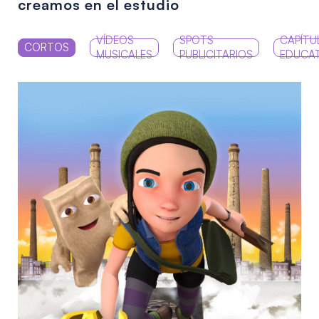
creamos en el estudio
VÍDEOS
SPOTS
CAPÍTU
CORTOS
MUSICALES
PUBLICITARIOS
EDUCA